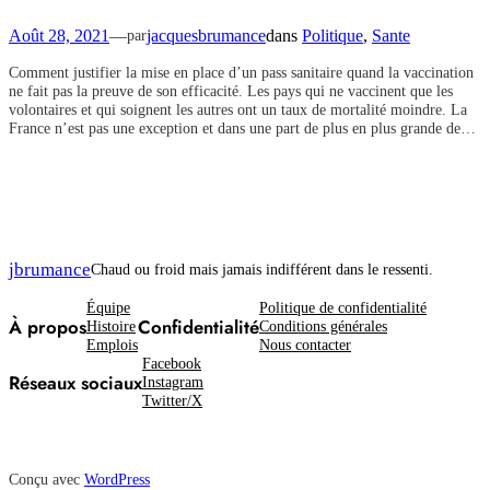
Août 28, 2021
—
jacquesbrumance
dans
Politique
, 
Sante
par
Comment justifier la mise en place d’un pass sanitaire quand la vaccination
ne fait pas la preuve de son efficacité. Les pays qui ne vaccinent que les
volontaires et qui soignent les autres ont un taux de mortalité moindre. La
France n’est pas une exception et dans une part de plus en plus grande de…
jbrumance
Chaud ou froid mais jamais indifférent dans le ressenti.
Équipe
Politique de confidentialité
À propos
Confidentialité
Histoire
Conditions générales
Emplois
Nous contacter
Facebook
Réseaux sociaux
Instagram
Twitter/X
Conçu avec
WordPress