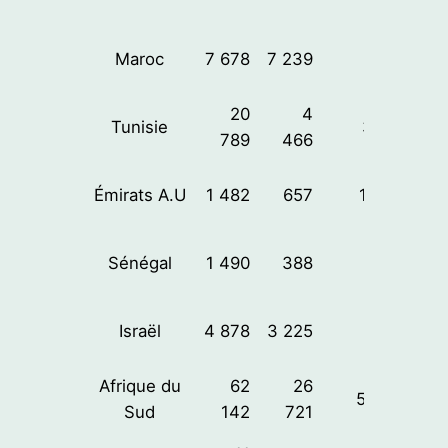
Maroc
7 678
7 239
61%
20
4
Tunisie
37%
789
466
Émirats A.U
1 482
657
126%
Sénégal
1 490
388
6%
Israël
4 878
3 225
91%
Afrique du
62
26
5,51%
Sud
142
721