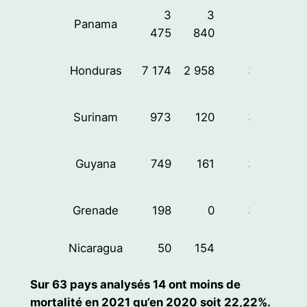
3
3
Panama
67%
475
840
Honduras
7 174
2 958
36%
Surinam
973
120
38%
Guyana
749
161
39%
Grenade
198
0
30%
Nicaragua
50
154
61%
Sur 63 pays analysés 14 ont moins de
mortalité en 2021 qu’en 2020 soit 22,22%.