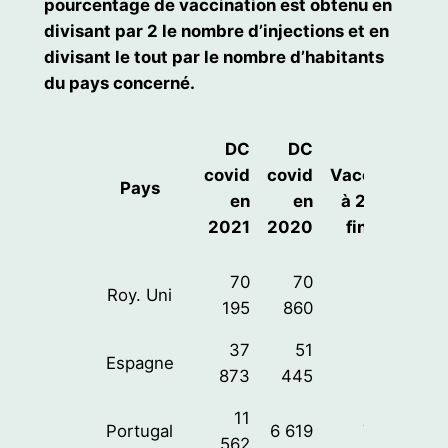
pourcentage de vaccination est obtenu en
divisant par 2 le nombre d’injections et en
divisant le tout par le nombre d’habitants
du pays concerné.
DC
DC
%
covid
covid
Vaccination
Pays
en
en
à 2 doses
2021
2020
fin 2021
70
70
Roy. Uni
71%
195
860
37
51
Espagne
80%
873
445
11
Portugal
6 619
79%
562