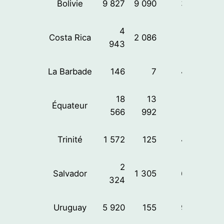
Bolivie
9 827
9 090
32%
4
Costa Rica
2 086
61%
943
La Barbade
146
7
47%
18
13
Équateur
62%
566
992
Trinité
1 572
125
43%
2
Salvador
1 305
64%
324
Uruguay
5 920
155
93%